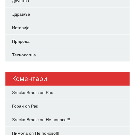
Друштво
Здравље
Историја
Природа
Технологија
Коментари
Srecko Bradic
on
Рак
Горан
on
Рак
Srecko Bradic
on
Не поново!!!
Нимола
on
Не поново!!!