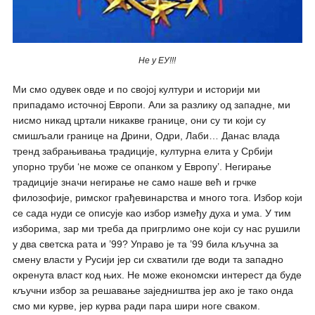
Не у ЕУ!!!
Ми смо одувек овде и по својој култури и историји ми
припадамо источној Европи. Али за разлику од западне, ми
нисмо никад цртали никакве границе, они су ти који су
смишљали границе на Дрини, Одри, Лаби… Данас влада
тренд забрањивања традиције, културна елита у Србији
упорно труби ‘не може се опанком у Европу’. Негирање
традиције значи негирање не само наше већ и грчке
филозофије, римског грађевинарства и много тога. Избор који
се сада нуди се описује као избор између духа и ума. У тим
изборима, зар ми треба да пригрлимо оне који су нас рушили
у два светска рата и ’99? Управо је та ’99 била кључна за
смену власти у Русији јер си схватили где води та западно
окренута власт код њих. Не може економски интерест да буде
кључни избор за решавање заједништва јер ако је тако онда
смо ми курве, јер курва ради пара шири ноге сваком.