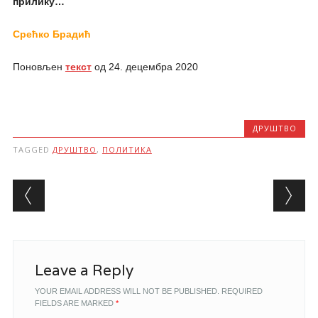
прилику…
Срећко Брадић
Поновљен
текст
од 24. децембра 2020
ДРУШТВО
TAGGED
ДРУШТВО
,
ПОЛИТИКА
Post navigation
Leave a Reply
YOUR EMAIL ADDRESS WILL NOT BE PUBLISHED.
REQUIRED
FIELDS ARE MARKED
*