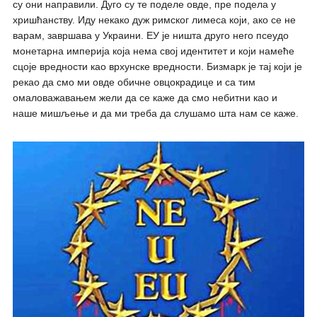
су они направили. Дуго су те поделе овде, пре подела у
хришћанству. Иду некако дуж римског лимеса који, ако се не
варам, завршава у Украини. ЕУ је ништа друго него псеудо
монетарна империја која нема свој идентитет и који намеће
сцоје вредности као врхунске вредности. Бизмарк је тај који је
рекао да смо ми овде обичне овцокрадице и са тим
омаловажавањем жели да се каже да смо небитни као и
наше мишљење и да ми треба да слушамо шта нам се каже.