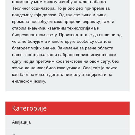
промене у мом животу између осталог набавка
Теслиног осцилатора. То је био део припреме за
пандемију која долази. Од тад све више и више
времена посвећујем како природи, здрављу, тако и
старим знањима, квантним технологијама и
биорезонантном свету. Производ тога је да више ни од
чега не болујем а и многе друге особе су осетиле
благодет мојих знања. Занимање за разне области
нашег постојања као и сабрано велико искуство сам
одлучио да преточим кроз текстове на овом сајту, без
жеље да на иког било како утичем. Овај сајт је почео
као блог намењен дигиталним илустрацијама и на
енглеском језику.
Категорије
Авијација