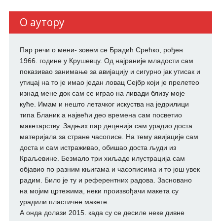
О аутору
Пар речи о мени- зовем се Брадић Срећко, рођен
1966. године у Крушевцу. Од најраније младости сам
показивао занимање за авијацију и сигурно јак утисак и
утицај на то је имао један ловац Сејбр који је прелетео
изнад мене док сам се играо на ливади близу моје
куће. Имам и нешто летачког искуства на једрилици
типа Бланик а највећи део времена сам посветио
макетарству. Задњих пар деценија сам урадио доста
материјала за стране часописе. На тему авијације сам
доста и сам истраживао, обишао доста људи из
Краљевине. Безмало три хиљаде илустрација сам
објавио по разним књигама и часописима и то још увек
радим. Било је ту и референтних радова. Засновано
на мојим цртежима, неки произвођачи макета су
урадили пластичне макете.
А онда долази 2015. када су се десиле неке дивне