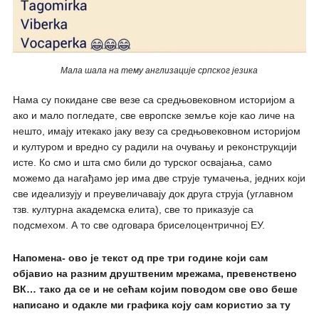
Мала шала на тему англизације српског језика
Нама су покидане све везе са средњовековном историјом а
ако и мало погледате, све европске земље које као личе на
нешто, имају итекако јаку везу са средњовековном историјом
и културом и вредно су радили на очувању и реконструкцији
исте. Ко смо и шта смо били до турског освајања, само
можемо да нагађамо јер има две струје тумачења, једних који
све идеализују и преувеличавају док друга струја (углавном
тзв. културна академска елита), све то приказује са
подсмехом. А то све одговара бриселоцентричној ЕУ.
Напомена- ово је текст од пре три године који сам
објавио на разним друштвеним мрежама, превенствено
ВК… тако да се и не сећам којим поводом све ово беше
написано и одакле ми графика коју сам користио за ту