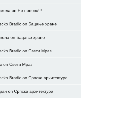
имола
on
Не поново!!!
ecko Bradic
on
Бацање хране
кола
on
Бацање хране
ecko Bradic
on
Свети Мраз
x
on
Свети Мраз
ecko Bradic
on
Српска архитектура
ран
on
Српска архитектура