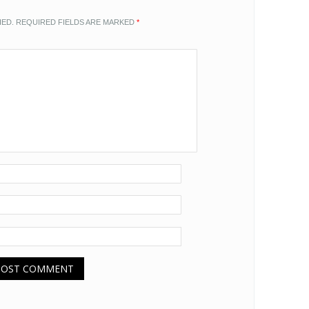
HED.
REQUIRED FIELDS ARE MARKED
*