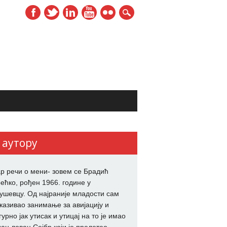
 аутору
р речи о мени- зовем се Брадић
ећко, рођен 1966. године у
ушевцу. Од најраније младости сам
казивао занимање за авијацију и
гурно јак утисак и утицај на то је имао