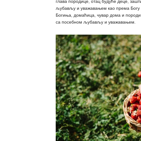
глава породице, отац будуће деце, заш
љубављу и уважавањем као према Богу Р
Богиња, домаћица, чувар дома и породиц
са посебном љубављу и уважавањем.