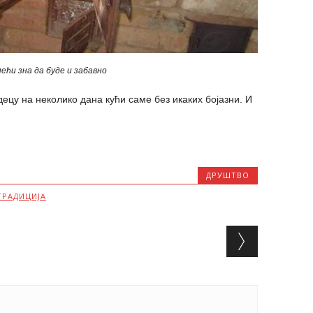
ећи зна да буде и забавно
ецу на неколико дана кући саме без икаких бојазни. И
ДРУШТВО
ТРАДИЦИЈА