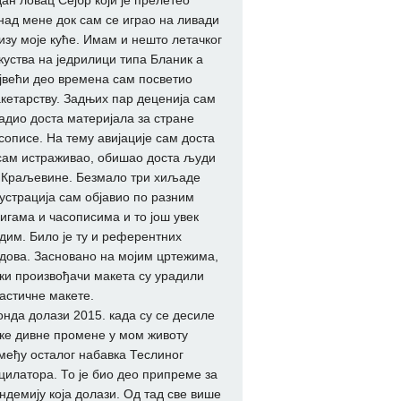
дан ловац Сејбр који је прелетео
над мене док сам се играо на ливади
изу моје куће. Имам и нешто летачког
куства на једрилици типа Бланик а
јвећи део времена сам посветио
кетарству. Задњих пар деценија сам
адио доста материјала за стране
сописе. На тему авијације сам доста
сам истраживао, обишао доста људи
 Краљевине. Безмало три хиљаде
устрација сам објавио по разним
игама и часописима и то још увек
дим. Било је ту и референтних
дова. Засновано на мојим цртежима,
ки произвођачи макета су урадили
астичне макете.
онда долази 2015. када су се десиле
ке дивне промене у мом животу
међу осталог набавка Теслиног
цилатора. То је био део припреме за
ндемију која долази. Од тад све више