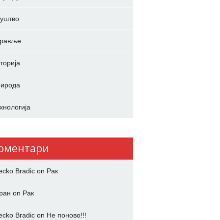
уштво
дравље
торија
ирода
хнологија
оментари
ecko Bradic
on
Рак
ран
on
Рак
ecko Bradic
on
Не поново!!!