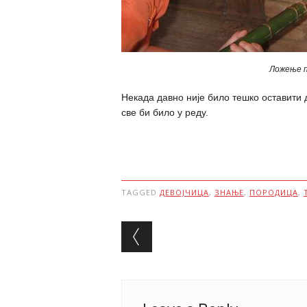
Ложење п
Некада давно није било тешко оставити д
све би било у реду.
TAGGED
ДЕВОЈЧИЦА
,
ЗНАЊЕ
,
ПОРОДИЦА
,
Post navigation