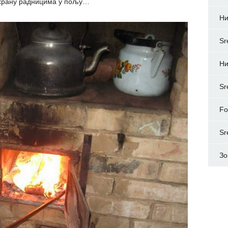
и храну радницима у пољу…
Н
Sr
Ни
Sr
Fo
Sr
Зо