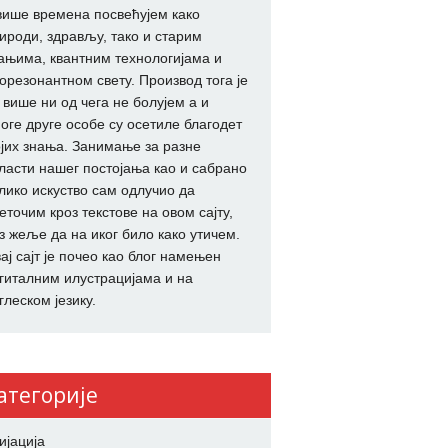
више времена посвећујем како
ироди, здрављу, тако и старим
ањима, квантним технологијама и
орезонантном свету. Производ тога је
 више ни од чега не болујем а и
оге друге особе су осетиле благодет
јих знања. Занимање за разне
ласти нашег постојања као и сабрано
лико искуство сам одлучио да
еточим кроз текстове на овом сајту,
з жеље да на иког било како утичем.
ај сајт је почео као блог намењен
гиталним илустрацијама и на
глеском језику.
атегорије
ијација