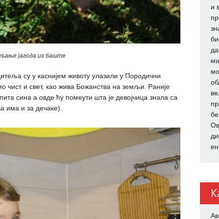
и 
пр
зн
би
да
љање јагода из баште
мн
мо
итеља су у каснијем животу улазили у Породични
об
о чист и свет, као жива Божанства на земљи. Раније
ве
пита сина а овде ћу помеути шта је девојчица знала са
пр
а има и за дечаке).
бе
Ов
ди
ен
К
Ав