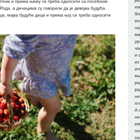
је
титник и према њему се треба односити са посебном
из
ода, а дечацима су говорили да је девојка будућа
бл
е, мајка будуће деце и према њој се треба односити
ис
на
ма
ур
ча
и 
из
ил
књ
ра
ра
не
пл
А 
не
из
ос
па