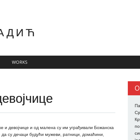
АДИЋ
WORKS
О
девојчице
Па
Ср
Кр
по
ке и девојчице и од малена су им уграђивали Божанска
си
о да су дечаци будући мужеви, ратници, домаћини,