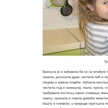
Пр
Бринула је и забавила би се са млађом 
пазила; доносила дрва, чистила пећ и ло
пецива и кувала поврће; бућкала маслац
чистила под и намештај; ткала, прела, 
сређивала постељу након спавања; мењ
лампу; хранила и појила домаће животињ
башту и плевила, у природи скупљала п