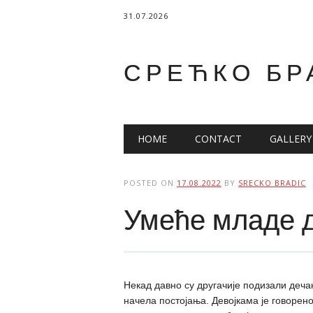
31.07.2026
СРЕЋКО БР
Main menu
Skip
HOME
CONTACT
GALLERY
to
content
POSTED ON
17.08.2022
BY
SRECKO BRADIC
Умеће младе 
Некад давно су другачије подизали деча
начела постојања. Девојкама је говорен