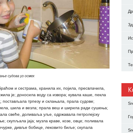
Др
З
Ис
Пр
Те
ање судова уз осмех
К
браћом и сестрама, хранила их, појила, пресвлачила,
жила је; доносила воду са извора; кувала каше, пекла
; постављала трпезу и склањала, прала судове;
Sr
плела, шила и везла; прала веш и ширила ради сушења;
ала свеће, доливаља уље, одржавала петролејску
Го
е; скупљала јаја; музла краве, козе, овце; поливала
ечурке, дивље бобице, лековито биље; скупала
Sr