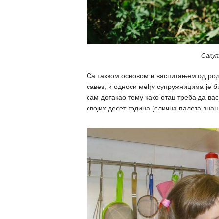
Сакуп
Са таквом основом и васпитањем од род
савез, и односи међу супружницима је би
сам дотакао тему како отац треба да вас
својих десет година (слична палета знањ