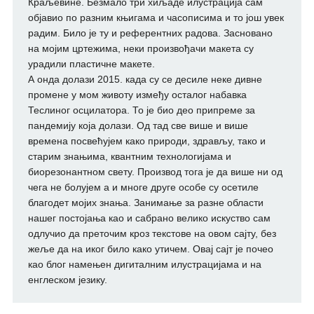
Краљевине. Безмало три хиљаде илустрација сам
објавио по разним књигама и часописима и то још увек
радим. Било је ту и референтних радова. Засновано
на мојим цртежима, неки произвођачи макета су
урадили пластичне макете.
А онда долази 2015. када су се десиле неке дивне
промене у мом животу између осталог набавка
Теслиног осцилатора. То је био део припреме за
пандемију која долази. Од тад све више и више
времена посвећујем како природи, здрављу, тако и
старим знањима, квантним технологијама и
биорезонантном свету. Производ тога је да више ни од
чега не болујем а и многе друге особе су осетиле
благодет мојих знања. Занимање за разне области
нашег постојања као и сабрано велико искуство сам
одлучио да преточим кроз текстове на овом сајту, без
жеље да на иког било како утичем. Овај сајт је почео
као блог намењен дигиталним илустрацијама и на
енглеском језику.