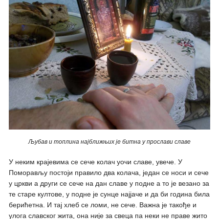
Љубав и топлина најближњих је битна у прослави славе
У неким крајевима се сече колач уочи славе, увече. У
Поморављу постоји правило два колача, један се носи и сече
у цркви а други се сече на дан славе у подне а то је везано за
те старе култове, у подне је сунце најјаче и да би година била
берићетна. И тај хлеб се ломи, не сече. Важна је такође и
улога славског жита, она није за свеца па неки не праве жито