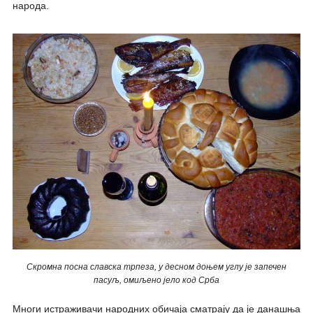
народа.
Скромна посна славска трпеза, у десном доњем углу је запечен
пасуљ, омиљено јело код Срба
Многи истраживачи народних обичаја сматрају да је данашња