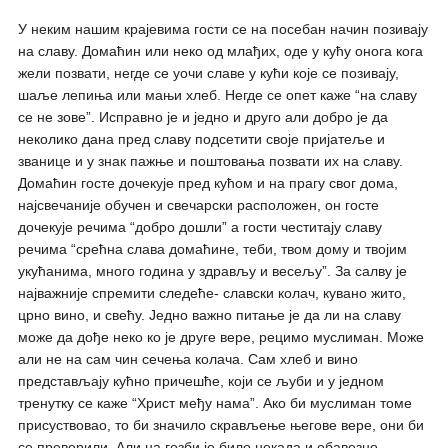
У неким нашим крајевима гости се на посебан начин позивају
на славу. Домаћин или неко од млађих, оде у кућу онога кога
жели позвати, негде се уочи славе у кући које се позивају,
шаље лепиња или мањи хлеб. Негде се опет каже “на славу
се не зове”. Исправно је и једно и друго али добро је да
неколико дана пред славу подсетити своје пријатеље и
званице и у знак пажње и поштовања позвати их на славу.
Домаћин госте дочекује пред кућом и на прагу свог дома,
најсвечаније обучен и свечарски расположен, он госте
дочекује речима “добро дошли” а гости честитају славу
речима “срећна слава домаћине, теби, твом дому и твојим
укућанима, много година у здрављу и весељу”. За салву је
најважније спремити следеће- славски колач, кувано жито,
црно вино, и свећу. Једно важно питање је да ли на славу
може да дође неко ко је друге вере, рецимо муслиман. Може
али не на сам чин сечења колача. Сам хлеб и вино
представљају кућно причешће, који се љуби и у једном
тренутку се каже “Христ међу нама”. Ако би муслиман томе
присуствовао, то би значило скрављење његове вере, они би
се преверили. Али на гозби је било некада и обавезно