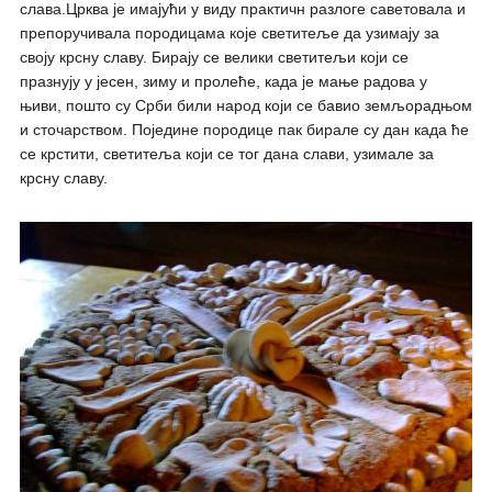
слава.Црква је имајући у виду практичн разлоге саветовала и
препоручивала породицама које светитеље да узимају за
своју крсну славу. Бирају се велики светитељи који се
празнују у јесен, зиму и пролеће, када је мање радова у
њиви, пошто су Срби били народ који се бавио земљорадњом
и сточарством. Поједине породице пак бирале су дан када ће
се крстити, светитеља који се тог дана слави, узимале за
крсну славу.