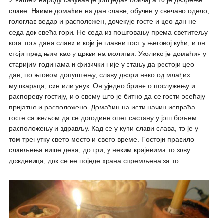
У нашем народу сачуван је још један обичај а то је дворење
славе. Наиме домаћин на дан славе, обучен у свечано одело,
гологлав ведар и расположен, дочекује госте и цео дан не
седа док свећа гори. Не седа из поштовању према светитељу
кога тога дана слави и који је главни гост у његовој кући, и он
стоји пред њим као у цркви на молитви. Уколико је домаћин у
старијим годинама и физички није у стању да рестоји цео
дан, по њговом допуштењу, славу двори неко од млађих
мушкараца, син или унук. Он уједно брине о послужењу и
распореду гостију, и о свему што је битно да се гости осећају
пријатно и расположено. Домаћин на исти начин испраћа
госте са жељом да се догодине опет састану у још бољем
расположењу и здрављу. Кад се у кући слави слава, то је у
том тренутку свето место и свето време. Постоји правило
слављења више дена, до три, у неким крајевима то зову
дождевица, док се не поједе храна спремљена за то.