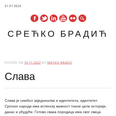
31.07.2026
СРЕЋКО БРАДИЋ
Main menu
Skip
to
POSTED ON
10.11.2022
BY
SRECKO BRADIC
content
Слава
Слава је симбол заједништва и идентитета, идентитет
Српског народа има истинску важност током целе историје,
данас и убудуће. Готово свака породица има свог свеца