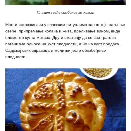
Пламен свеће симболизује живот
Многи истраживачи у славским ритуалима као што је паљење
свеће, припремање колача и жита, преливање вином, виде
елементе култа мртвих. Други сматрају да се сви трагови
паганизма односе на култ плодности, а не на култ предака.
Садржај свих здравица и молитви јесте обезбеђење
плодности.