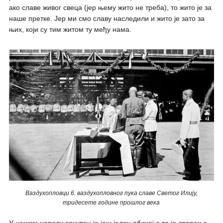
ако славе живог свеца (јер њему жито не треба), то жито је за
наше претке. Јер ми смо славу наследили и жито је зато за
њих, који су тим житом ту међу нама.
Ваздухопловци 6. ваздухопловног пука славе Светог Илију,
тридесете године прошлог века