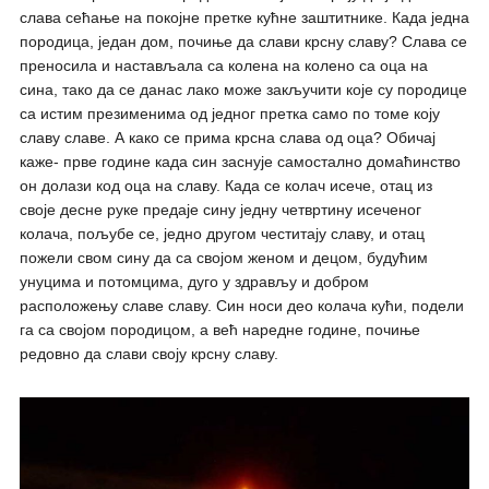
слава сећање на покојне претке кућне заштитнике. Када једна
породица, један дом, почиње да слави крсну славу? Слава се
преносила и настављала са колена на колено са оца на
сина, тако да се данас лако може закључити које су породице
са истим презименима од једног претка само по томе коју
славу славе. А како се прима крсна слава од оца? Обичај
каже- прве године када син заснује самостално домаћинство
он долази код оца на славу. Када се колач исече, отац из
своје десне руке предаје сину једну четвртину исеченог
колача, пољубе се, једно другом честитају славу, и отац
пожели свом сину да са својом женом и децом, будућим
унуцима и потомцима, дуго у здрављу и добром
расположењу славе славу. Син носи део колача кући, подели
га са својом породицом, а већ наредне године, почиње
редовно да слави своју крсну славу.