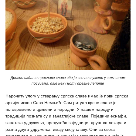
Древно издање прославе славе где је све послужено у земљаним
посудама, даје неку ноту древне лепоте
Нарочиту улогу у стварању српске славе имао је први српски
архијепископ Сава Немњић. Сам ритуал крсне славе је
истовремено и црквени и народни. У нашем народу и
традицији познате су и занатлијске славе. Поједини еснафи,
занатска удружења, предузећа заједнице, друштва лекара и
разна друга удружења, имају своју славу. Они за свога