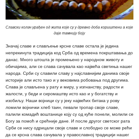
Славски колач урађен од жита које су у древно доба кориштени а које
даје тамнију боју
Значај славе и слављење крсне славе остала је једина
непрекинута традиција код Срба од времена покрштавања до
данас. Много штошта је промењено у народном животу и
обичајима, али се слава сачувала као највећа светиња нашег
народа. Срби су славили славу у најславнијим данима своје
историје али исто тако и у вековима робовања под другима.
Слава је слављена у рату и миру, у изгнанству, радости и
жалости, у беди и сиромаштву исто као и у богатству и
изобиљу. Наши војници су у јеку највећих битака у рову
ломили војнички хлеб таин, певали тропар своје славе,
палили комадић воштанице коју су од куће понели, молили се
Богу за помоћ и срећније дане. И после другог светског рата
Срби се нису одрицали своје славе и слободно се може рећи
да се крсна слава сачувала у православној традицији нашег