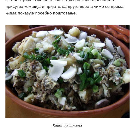
присутво комшија и пријатеља друге вере а чиме се према
њима показује посебно поштовање.
Кромпир салата