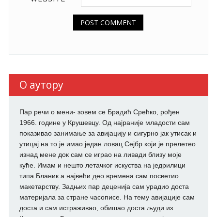
О аутору
Пар речи о мени- зовем се Брадић Срећко, рођен
1966. године у Крушевцу. Од најраније младости сам
показивао занимање за авијацију и сигурно јак утисак и
утицај на то је имао један ловац Сејбр који је прелетео
изнад мене док сам се играо на ливади близу моје
куће. Имам и нешто летачког искуства на једрилици
типа Бланик а највећи део времена сам посветио
макетарству. Задњих пар деценија сам урадио доста
материјала за стране часописе. На тему авијације сам
доста и сам истраживао, обишао доста људи из