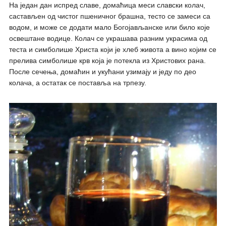
На један дан испред славе, домаћица меси славски колач,
састављен од чистог пшеничног брашна, тесто се замеси са
водом, и може се додати мало Богојављанске или било које
освештане водице. Колач се украшава разним украсима од
теста и симболише Христа који је хлеб живота а вино којим се
прелива симболише крв која је потекла из Христових рана.
После сечења, домаћин и укућани узимају и једу по део
колача, а остатак се поставља на трпезу.