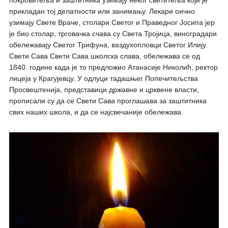
покровитеља и заштитника узимају неког светитеља који је
прикладан тој делатности или занимању. Лекари оично
узимају Свете Враче, столари Светог и Праведног Јосипа јер
је био столар, трговачка счава су Света Тројица, виноградари
обележавају Светог Трифуна, ваздухопловци Светог Илију.
Свети Сава Свети Сава школска слава, обележава се од
1840. године када је то предложио Атанасије Николић, ректор
лицеја у Крагујевцу. У одлуци тадашњег Попечитељства
Просвештенија, представици државне и црквене власти,
прописали су да се Свети Сава проглашава за заштитника
свих наших школа, и да се најсвечаније обележава.