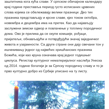
заштитника кога кућа слави. У српском обичајном календару
крај године преставља период густо исписаних црвених
слова којима се обележавају велики празници. Део тих
празника представљају и крсне славе, кјих током октобра,
новембра и децембра има на претек. Као да најављују
заслужени зимски одмор и повлачење у топлину породичног
дома. Ово је прилика да се окупе комшије, рођаци,
пријатељи, обнављајући и потврдђујући значај заједничког
живота и узајамности. Са друге стране они дају свечани тон у
ишчекивању једног од највећих хришћанских празника
Божића, који као круна означава крај једног годишњег
циклуса. Регистар културног нематеријалног наслеђа Унеска
од 2014. године богатији је за Српску породичну славу и то је
прво културно добро из Србије уписано на ту листу.