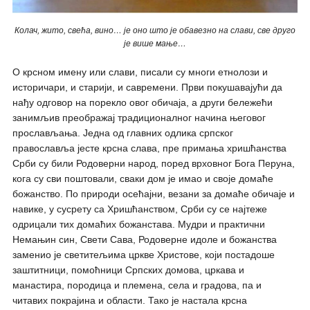
Колач, жито, свећа, вино… је оно што је обавезно на слави, све друго
је више мање…
О крсном имену или слави, писали су многи етнолози и
историчари, и старији, и савремени. Први покушавајући да
нађу одговор на порекло овог обичаја, а други бележећи
занимљив преображај традиционалног начина његовог
прослављања. Једна од главних одлика српског
православља јесте крсна слава, пре примања хришћанства
Срби су били Родоверни народ, поред врховног Бога Перуна,
кога су сви поштовали, сваки дом је имао и своје домаће
божанство. По природи осећајни, везани за домаће обичаје и
навике, у сусрету са Хришћанством, Срби су се најтеже
одрицали тих домаћих божанстава. Мудри и практични
Немањин син, Свети Сава, Родоверне идоле и божанства
заменио је светитељима цркве Христове, који постадоше
заштитници, помоћници Српских домова, цркава и
манастира, породица и племена, села и градова, па и
читавих покрајина и области. Тако је настала крсна