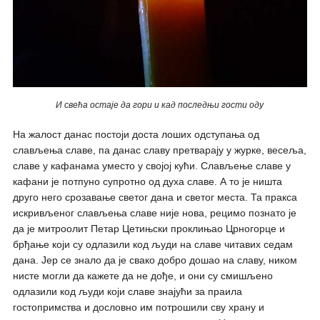
И свећа остаје да гори и кад последњи гости оду
На жалост данас постоји доста лоших одступања од
слављења славе, па данас славу претварају у журке, весеља,
славе у кафанама уместо у својој кући. Слављење славе у
кафани је потпуно супротно од духа славе. А то је ништа
друго него срозавање светог дана и светог места. Та пракса
искривљеног слављења славе није нова, рецимо познато је
да је митроолит Петар Цетињски проклињао Црногорце и
брђање који су одлазили код људи на славе читавих седам
дана. Јер се знало да је свако добро дошао на славу, ником
нисте могли да кажете да не дође, и они су смишљено
одлазили код људи који славе знајући за праила
гостопримства и дословно им потрошили сву храну и