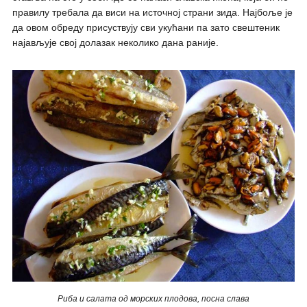
правилу требала да виси на источној страни зида. Најбоље је
да овом обреду присуствују сви укућани па зато свештеник
најављује свој долазак неколико дана раније.
Риба и салата од морских плодова, посна слава