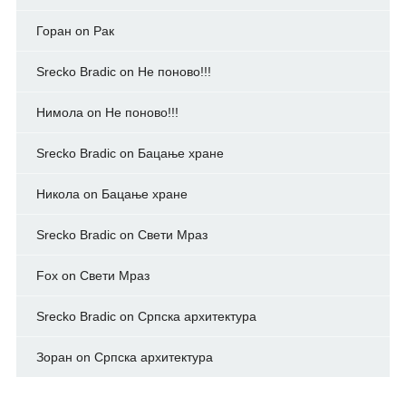
Горан
on
Рак
Srecko Bradic
on
Не поново!!!
Нимола
on
Не поново!!!
Srecko Bradic
on
Бацање хране
Никола
on
Бацање хране
Srecko Bradic
on
Свети Мраз
Fox
on
Свети Мраз
Srecko Bradic
on
Српска архитектура
Зоран
on
Српска архитектура