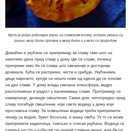
Крст је један уобичајен украс на славском колачу, остали украси су
разни, могу бити духовне а могу бити и у вези са природом
Домаћин и укућани се припремају за славу тако што на
неколико дана пред славу у дому где се слави, почињу
припреме како би се слава што свечаније и достојније
дочекала. Кућа се распреми, чисти и сређује. Укућанима,
деци нарочито, купује се нешто ново од одела да се понове
на дан славе. У дому влада свечана атмосфера, ведро
расположење и радост у ишчекивању славе. Припремају се
намирнице, дочекује свештеник. Сваки дом, непосредно пред
славу посећује свештеник, који свети водицу у дому који
прославља славу. За освештење водице треба припремити
чинију са водом, букет босиљка, и мању свећу. Уз то се може
припремити кадионица, тамљан и списак укућана. Водица се
ставља на сто у соби где се налази славска икона, која би по