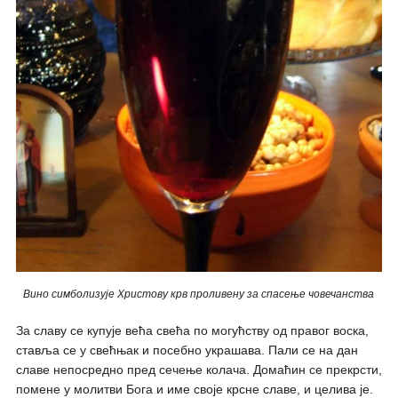
Вино симболизује Христову крв проливену за спасење човечанства
За славу се купује већа свећа по могућству од правог воска,
ставља се у свећњак и посебно украшава. Пали се на дан
славе непосредно пред сечење колача. Домаћин се прекрсти,
помене у молитви Бога и име своје крсне славе, и целива је.