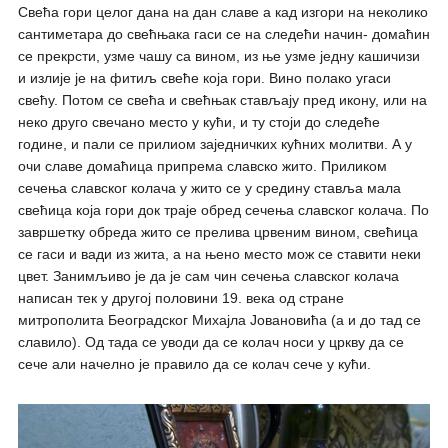
Свећа гори целог дана на дан славе а кад изгори на неколико
сантиметара до свећњака гаси се на следећи начин- домаћин
се прекрсти, узме чашу са вином, из ње узме једну кашичизи
и излије је на фитиљ свеће која гори. Вино полако угаси
свећу. Потом се свећа и свећњак стављају пред икону, или на
неко друго свечано место у кући, и ту стоји до следеће
године, и пали се прилиом заједничких кућних молитви. А у
очи славе домаћица припрема славско жито. Приликом
сечења славског колача у жито се у средину ставља мала
свећица која гори док траје обред сечења славског колача. По
завршетку обреда жито се прелива црвеним вином, свећица
се гаси и вади из жита, а на њено место мож се ставити неки
цвет. Занимљиво је да је сам чин сечења славског колача
написан тек у другој половини 19. века од стране
митрополита Београдског Михајла Јовановића (а и до тад се
славило). Од тада се уводи да се колач носи у цркву да се
сече али начелно је правило да се колач сече у кући.