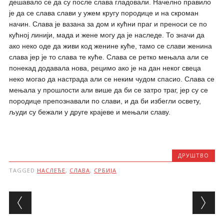
дешавало се да су после слава гладовали. Начелно правило
је да се слава слави у ужем кругу породице и на скроман
начин. Слава је вазана за дом и кућни праг и преноси се по
кућној линији, мада и жене могу да је наследе. То значи да
ако неко оде да живи код женине куће, тамо се слави женина
слава јер је то слава те куће. Слава се ретко мењала али се
понекад додавала нова, рецимо ако је на дан неког свеца
неко могао да настрада али се неким чудом спасио. Слава се
мењала у прошлости али више да би се затро траг, јер су се
породице препознавали по слави, и да би избегли освету,
људи су бежали у друге крајеве и мењали славу.
ДРУШТВО
TAGGED
НАСЛЕЂЕ
,
СЛАВА
,
СРБИЈА
Post navigation