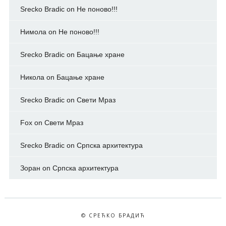
Srecko Bradic
on
Не поново!!!
Нимола
on
Не поново!!!
Srecko Bradic
on
Бацање хране
Никола
on
Бацање хране
Srecko Bradic
on
Свети Мраз
Fox
on
Свети Мраз
Srecko Bradic
on
Српска архитектура
Зоран
on
Српска архитектура
© СРЕЋКО БРАДИЋ