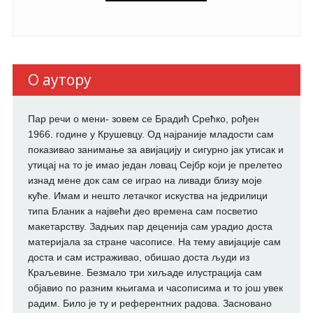
О аутору
Пар речи о мени- зовем се Брадић Срећко, рођен
1966. године у Крушевцу. Од најраније младости сам
показивао занимање за авијацију и сигурно јак утисак и
утицај на то је имао један ловац Сејбр који је прелетео
изнад мене док сам се играо на ливади близу моје
куће. Имам и нешто летачког искуства на једрилици
типа Бланик а највећи део времена сам посветио
макетарству. Задњих пар деценија сам урадио доста
материјала за стране часописе. На тему авијације сам
доста и сам истраживао, обишао доста људи из
Краљевине. Безмало три хиљаде илустрација сам
објавио по разним књигама и часописима и то још увек
радим. Било је ту и референтних радова. Засновано