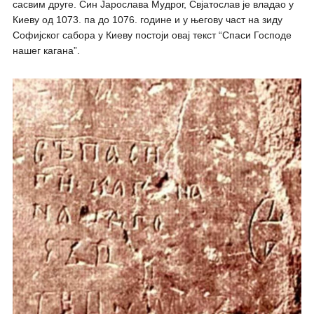
сасвим друге. Син Јарослава Мудрог, Свјатослав је владао у
Киеву од 1073. па до 1076. године и у његову част на зиду
Софијског сабора у Киеву постоји овај текст “Спаси Господе
нашег кагана”.