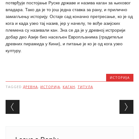
потврђује постојање Руске државе и назива каган за њиховог
владара. Тако да је то још једна ставка за рану, и прилично
замагљењу историју. Остаје сад коначно претресање, ко је од
кога и када узео тај назив, јер у начелу, те вође азијских
племена су називали кан. Зна се да је у древној истрорији
добар део Азије био насељен Европљанима (градитељи
древних пирамида у Кини), и питање је ко је од кога узео
културу.
ИСТОРИЈА
TAGGED
ДРЕВНА
,
ИСТОРИЈА
,
КАГАН
,
ТИТУЛА
Post navigation