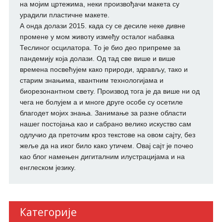
на мојим цртежима, неки произвођачи макета су
урадили пластичне макете.
А онда долази 2015. када су се десиле неке дивне
промене у мом животу између осталог набавка
Теслиног осцилатора. То је био део припреме за
пандемију која долази. Од тад све више и више
времена посвећујем како природи, здрављу, тако и
старим знањима, квантним технологијама и
биорезонантном свету. Производ тога је да више ни од
чега не болујем а и многе друге особе су осетиле
благодет мојих знања. Занимање за разне области
нашег постојања као и сабрано велико искуство сам
одлучио да преточим кроз текстове на овом сајту, без
жеље да на иког било како утичем. Овај сајт је почео
као блог намењен дигиталним илустрацијама и на
енглеском језику.
Категорије