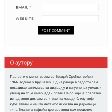
EMAIL
*
WEBSITE
О аутору
Пар речи о мени- зовем се Брадић Срећко, рођен
1966. године у Крушевцу. Од најраније младости сам
показивао занимање за авијацију и сигурно јак утисак и
утицај на то је имао један ловац Сејбр који је прелетео
изнад мене док сам се играо на ливади близу моје
куће. Имам и нешто летачког искуства на једрилици
типа Бланик а највећи део времена сам посветио