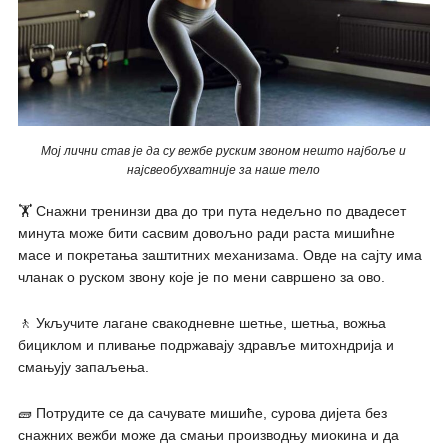
Мој лични став је да су вежбе руским звоном нешто најбоље и
најсвеобухватније за наше тело
🏋️ Снажни тренинзи два до три пута недељно по двадесет
минута може бити сасвим довољно ради раста мишићне
масе и покретања заштитних механизама. Овде на сајту има
чланак о руском звону које је по мени савршено за ово.
🚶 Укључите лагане свакодневне шетње, шетња, вожња
бициклом и пливање подржавају здравље митохндрија и
смањују запаљења.
🧱 Потрудите се да сачувате мишиће, сурова дијета без
снажних вежби може да смањи производњу миокина и да