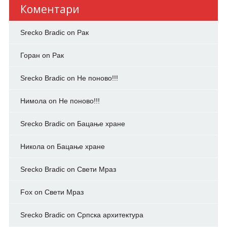
Коментари
Srecko Bradic
on
Рак
Горан
on
Рак
Srecko Bradic
on
Не поново!!!
Нимола
on
Не поново!!!
Srecko Bradic
on
Бацање хране
Никола
on
Бацање хране
Srecko Bradic
on
Свети Мраз
Fox
on
Свети Мраз
Srecko Bradic
on
Српска архитектура