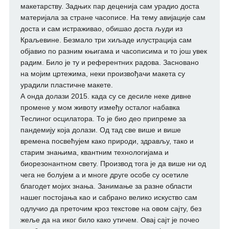
макетарству. Задњих пар деценија сам урадио доста
материјала за стране часописе. На тему авијације сам
доста и сам истраживао, обишао доста људи из
Краљевине. Безмало три хиљаде илустрација сам
објавио по разним књигама и часописима и то још увек
радим. Било је ту и референтних радова. Засновано
на мојим цртежима, неки произвођачи макета су
урадили пластичне макете.
А онда долази 2015. када су се десиле неке дивне
промене у мом животу између осталог набавка
Теслиног осцилатора. То је био део припреме за
пандемију која долази. Од тад све више и више
времена посвећујем како природи, здрављу, тако и
старим знањима, квантним технологијама и
биорезонантном свету. Производ тога је да више ни од
чега не болујем а и многе друге особе су осетиле
благодет мојих знања. Занимање за разне области
нашег постојања као и сабрано велико искуство сам
одлучио да преточим кроз текстове на овом сајту, без
жеље да на иког било како утичем. Овај сајт је почео