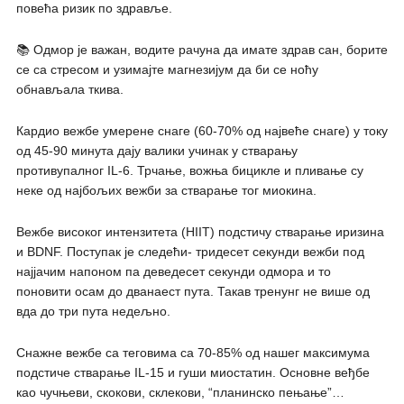
повећа ризик по здравље.
📚 Одмор је важан, водите рачуна да имате здрав сан, борите
се са стресом и узимајте магнезијум да би се ноћу
обнављала ткива.
Кардио вежбе умерене снаге (60-70% од највеће снаге) у току
од 45-90 минута дају валики учинак у стварању
противупалног IL-6. Трчање, вожња бицикле и пливање су
неке од најбољих вежби за стварање тог миокина.
Вежбе високог интензитета (HIIT) подстичу стварање иризина
и BDNF. Поступак је следећи- тридесет секунди вежби под
најјачим напоном па деведесет секунди одмора и то
поновити осам до дванаест пута. Такав тренунг не више од
вда до три пута недељно.
Снажне вежбе са теговима са 70-85% од нашег максимума
подстиче стварање IL-15 и гуши миостатин. Основне веђбе
као чучњеви, скокови, склекови, “планинско пењање”…