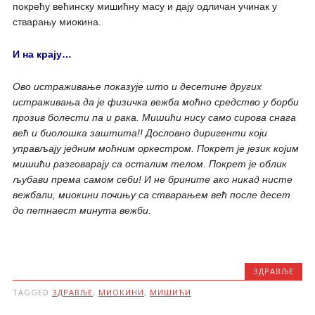
покрећу већинску мишићну масу и дају одличан учинак у
стварању миокина.
И на крају…
Ово истраживање показује што и десетине других
истраживања да је физичка вежба моћно средство у борби
прозив болести па и рака. Мишићи нису само сирова снага
већ и биолошка заштита!! Дословно диригенти који
управљају једним моћним оркестром. Покрет је језик којим
мишићи разговарају са осталим телом. Покрет је облик
љубави према самом себи! И не брините ако никад нисте
вежбали, миокини почињу са стварањем већ после десет
до петнаест минута вежби.
ЗДРАВЉЕ
TAGGED
ЗДРАВЉЕ
,
МИОКИНИ
,
МИШИЋИ