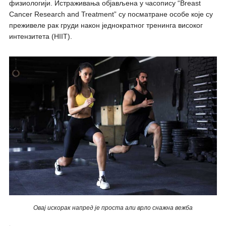
физиологији. Истраживања објављена у часопису “Breast
Cancer Research and Treatment” су посматране особе које су
преживеле рак груди након једнократног тренинга високог
интензитета (HIIT).
Овај искорак напред је проста али врло снажна вежба