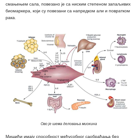
смањењем сала, повезано је са ниским степеном запаљивих
биомаркера, који су повезани са напредком али и повратком
рака.
Ово је шема деловања миокина
Мишићи имају способност међусобног саобраћања без