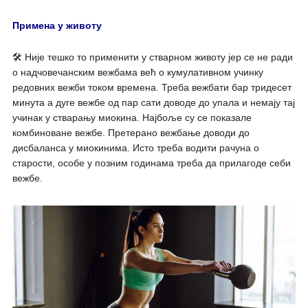
Примена у животу
🛠 Није тешко то применити у стварном животу јер се не ради
о надчовечанским вежбама већ о кумулативном учинку
редовних вежби током времена. Треба вежбати бар тридесет
минута а дуге вежбе од пар сати доводе до упала и немају тај
учинак у стварању миокина. Најбоље су се показале
комбиноване вежбе. Претерано вежбање доводи до
дисбаланса у миокинима. Исто треба водити рачуна о
старости, особе у позним годинама треба да прилагоде себи
вежбе.