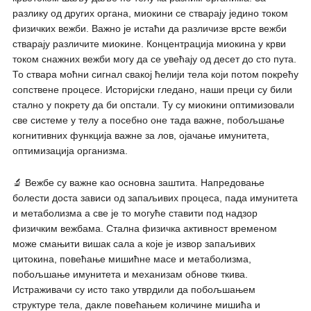
разлику од других органа, миокини се стварају једино током
физичких вежби. Важно је истаћи да различизе врсте вежби
стварају различите миокине. Концентрација миокина у крви
током снажних вежби могу да се увећају од десет до сто пута.
То ствара моћни сигнал свакој ћелији тела који потом покрећу
сопствене процесе. Историјски гледано, наши преци су били
стално у покрету да би опстали. Ту су миокини оптимизовали
све системе у телу а посебно оне тада важне, побољшање
когнитивних функција важне за лов, ојачање имунитета,
оптимизација организма.
🔬 Вежбе су важне као основна заштита. Напредовање
болести доста зависи од запаљивих процеса, пада имунитета
и метаболизма а све је то могуће ставити под надзор
физичким вежбама. Стална физичка активност временом
може смањити вишак сала а које је извор запаљивих
цитокина, повећање мишићне масе и метаболизма,
побољшање имунитета и механизам обнове ткива.
Истраживачи су исто тако утврдили да побољшањем
структуре тела, дакле повећањем количине мишића и