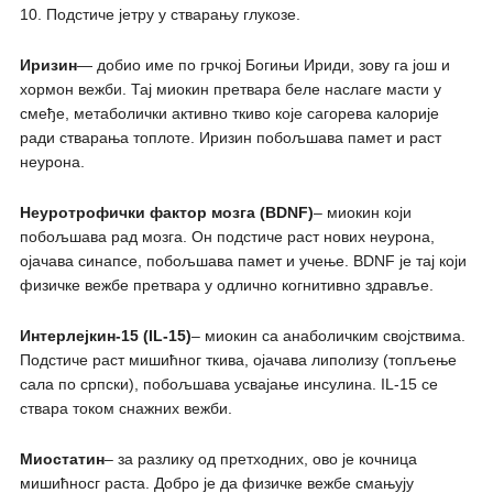
10. Подстиче јетру у стварању глукозе.
Иризин
— добио име по грчкој Богињи Ириди, зову га још и
хормон вежби. Тај миокин претвара беле наслаге масти у
смеђе, метаболички активно ткиво које сагорева калорије
ради стварања топлоте. Иризин побољшава памет и раст
неурона.
Неуротрофички фактор мозга (BDNF)
– миокин који
побољшава рад мозга. Он подстиче раст нових неурона,
ојачава синапсе, побољшава памет и учење. BDNF је тај који
физичке вежбе претвара у одлично когнитивно здравље.
Интерлејкин-15 (IL-15)
– миокин са анаболичким својствима.
Подстиче раст мишићног ткива, ојачава липолизу (топљење
сала по српски), побољшава усвајање инсулина. IL-15 се
ствара током снажних вежби.
Миостатин
– за разлику од претходних, ово је кочница
мишићносг раста. Добро је да физичке вежбе смањују