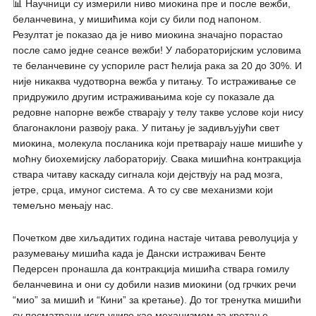
📊 Научници су измерили ниво миокина пре и после вежби,
беланчевина, у мишићима који су били под напоном.
Резултат је показао да је ниво миокина значајно порастао
после само једне сеансе вежби! У лабораторијским условима
те беланчевине су успориле раст ћелија рака за 20 до 30%. И
није никаква чудотворна вежба у питању. То истраживање се
придружило другим истраживањима које су показале да
редовне напорне вежбе стварају у телу такве услове који нису
благонаклони развоју рака. У питању је задивљујући свет
миокина, молекула посланика који претварају наше мишиће у
моћну биохемијску лабораторију. Свака мишићна контракција
ствара читаву каскаду сигнала који дејствују на рад мозга,
јетре, срца, имуног система. А то су све механизми који
темељно мењају нас.
Почетком две хиљадитих година настаје читава револуција у
разумевању мишића када је Дански истраживач Бенте
Педерсен пронашла да контракција мишића ствара гомилу
беланчевина и они су добили назив миокини (од грчких речи
“мио” за мишић и “Кини” за кретање). До тог тренутка мишићи
су посматрани искључиво као механизмом за кретање.