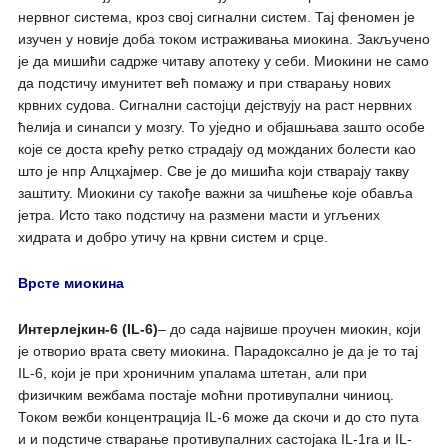
нервног система, кроз свој сигнални систем. Тај феномен је
изучен у новије доба током истраживања миокина. Закључено
је да мишићи садрже читаву апотеку у себи. Миокини не само
да подстичу имунитет већ помажу и при стварању нових
крвних судова. Сигнални састојци дејствују на раст нервних
ћелија и синапси у мозгу. То уједно и објашњава зашто особе
које се доста крећу ретко страдају од можданих болести као
што је нпр Алцхајмер. Све је до мишића који стварају такву
заштиту. Миокини су такође важни за чишћење које обавља
јетра. Исто тако подстичу на размени масти и угљених
хидрата и добро утичу на крвни систем и срце.
Врсте миокина
Интерлејкин-6 (IL-6)
– до сада највише проучен миокин, који
је отворио врата свету миокина. Парадоксално је да је то тај
IL-6, који је при хроничним упалама штетан, али при
физичким вежбама постаје моћни противупални чиниоц.
Током вежби концентрација IL-6 може да скочи и до сто пута
и и подстиче стварање противупалних састојака IL-1ra и IL-