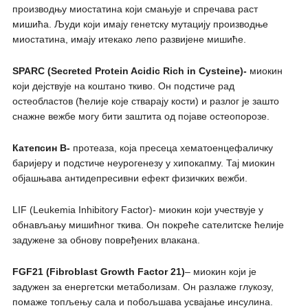
производњу миостатина који смањује и спречава раст
мишића. Људи који имају генетску мутацију производње
миостатина, имају итекако лепо развијене мишиће.
SPARC (Secreted Protein Acidic Rich in Cysteine)-
миокин
који дејствује на коштано ткиво. Он подстиче рад
остеобластов (ћелије које стварају кости) и разлог је зашто
снажне вежбе могу бити заштита од појаве остеопорозе.
Катепсин B-
протеаза, која пресеца хематоенцефаличку
баријеру и подстиче неурогенезу у хипокапму. Тај миокин
објашњава антидепресивни ефект физичких вежби.
LIF (Leukemia Inhibitory Factor)- миокин који учествује у
обнављању мишићног ткива. Он покреће сателитске ћелије
задужене за обнову повређених влакана.
FGF21 (Fibroblast Growth Factor 21)
– миокин који је
задужен за енергетски метаболизам. Он разлаже глукозу,
помаже топљењу сала и побољшава усвајање инсулина.