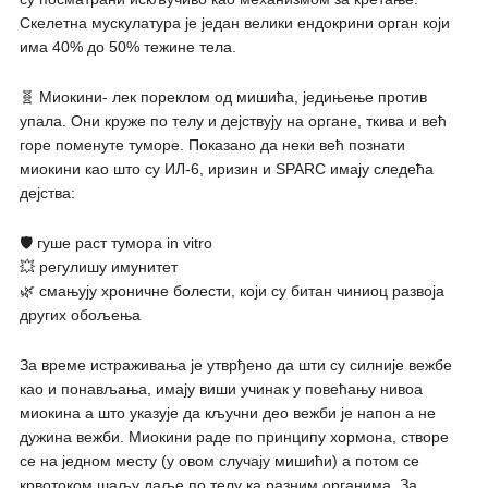
Скелетна мускулатура је један велики ендокрини орган који
има 40% до 50% тежине тела.
🧬 Миокини- лек пореклом од мишића, једињење против
упала. Они круже по телу и дејствују на органе, ткива и већ
горе поменуте туморе. Показано да неки већ познати
миокини као што су ИЛ-6, иризин и SPARC имају следећа
дејства:
🛡 гуше раст тумора in vitro
💥 регулишу имунитет
🌿 смањују хроничне болести, који су битан чиниоц развоја
других обољења
За време истраживања је утврђено да шти су силније вежбе
као и понављања, имају виши учинак у повећању нивоа
миокина а што указује да кључни део вежби је напон а не
дужина вежби. Миокини раде по принципу хормона, створе
се на једном месту (у овом случају мишићи) а потом се
крвотоком шаљу даље по телу ка разним органима. За