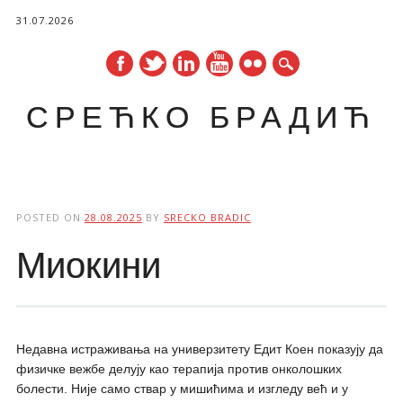
31.07.2026
СРЕЋКО БРАДИЋ
Main menu
Skip
to
POSTED ON
28.08.2025
BY
SRECKO BRADIC
content
Миокини
Недавна истраживања на универзитету Едит Коен показују да
физичке вежбе делују као терапија против онколошких
болести. Није само ствар у мишићима и изгледу већ и у