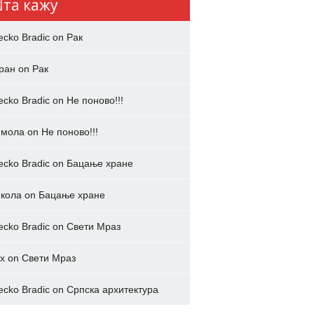
та кажу
ecko Bradic
on
Рак
ран
on
Рак
ecko Bradic
on
Не поново!!!
имола
on
Не поново!!!
ecko Bradic
on
Бацање хране
кола
on
Бацање хране
ecko Bradic
on
Свети Мраз
x
on
Свети Мраз
ecko Bradic
on
Српска архитектура