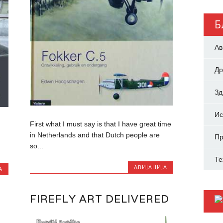
Б
Ав
Др
З
Ис
First what I must say is that I have great time
in Netherlands and that Dutch people are
Пр
so...
Те
АВИЈАЦИЈА
А
FIREFLY ART DELIVERED