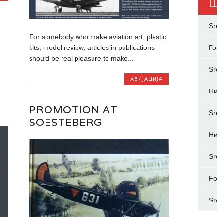
Ш
Sr
For somebody who make aviation art, plastic
kits, model review, articles in publications
Го
should be real pleasure to make...
Sr
АВИЈАЦИЈА
Н
PROMOTION AT
Sr
SOESTEBERG
Ни
Sr
Fo
Sr