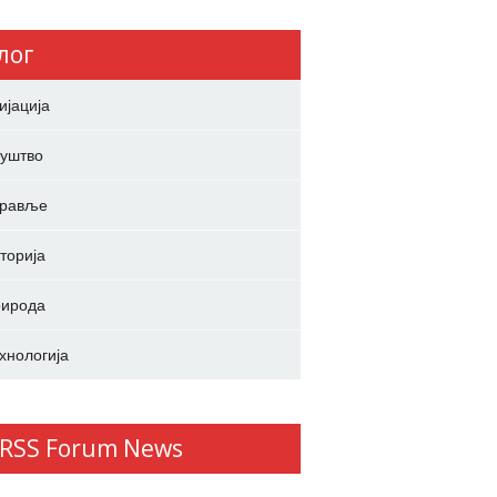
лог
ијација
уштво
дравље
торија
ирода
хнологија
Forum News