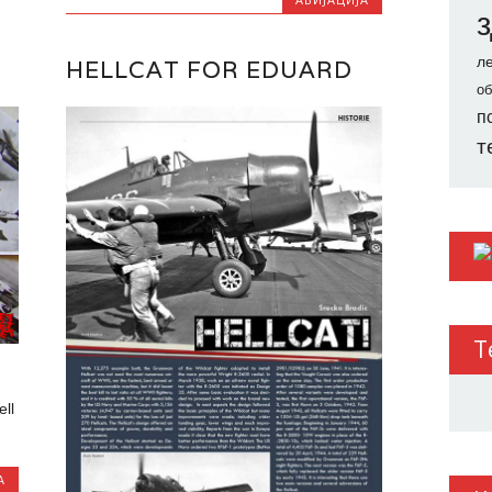
л
HELLCAT FOR EDUARD
об
п
т
Т
ell
А