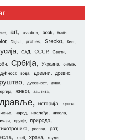
аг
art
aviation
book
craft
Bradic
Srecko
lor
profiles
Digital
Киев
усија
СССР
САД
Свети
Србија
рби
Украина
биљке
древни
удућност
древно
вода
руштво
духовност
душа
живот
ергија
заштита
здравље
историја
криза
ечење
наслеђе
народ
никола
природа
ичаји
оружје
сихотроника
рат
распад
есла
храна
људи
хлеб