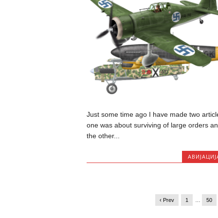
Just some time ago I have made two articl
one was about surviving of large orders a
the other...
АВИЈАЦИЈ
‹ Prev
1
…
50