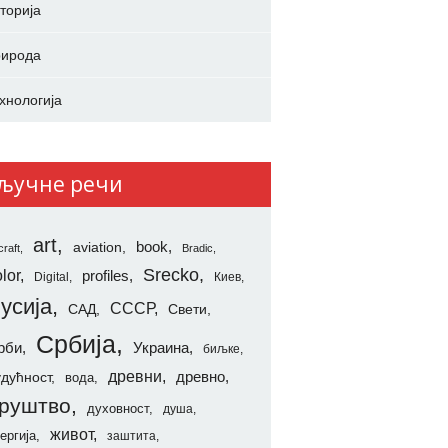
торија
ирода
хнологија
ључне речи
art
aviation
book
craft
Bradic
Srecko
lor
profiles
Digital
Киев
усија
СССР
САД
Свети
Србија
рби
Украина
биљке
древни
удућност
древно
вода
руштво
духовност
душа
живот
ергија
заштита