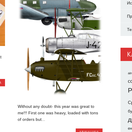
Ис
Пр
Те
К
t
air
co
А
Р
С
Without any doubt- this year was great to
б
me!!! First one was heavy, loaded with tons
д
of orders but...
ен
АВИЈАЦИЈА