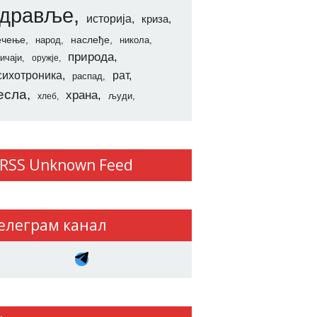
здравље
историја
криза
ечење
наслеђе
народ
никола
природа
ичаји
оружје
сихотроника
рат
распад
есла
храна
људи
хлеб
Unknown Feed
елеграм канал