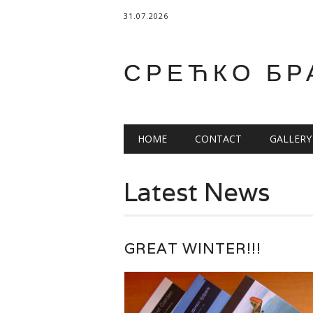
31.07.2026
СРЕЋКО БР
Main menu
Skip
HOME
CONTACT
GALLERY
to
content
Latest News
GREAT WINTER!!!