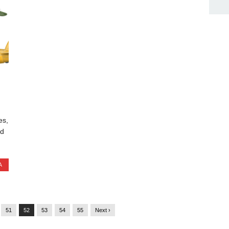
es,
nd
А
51
52
53
54
55
Next ›