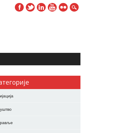
атегорије
ијација
уштво
дравље