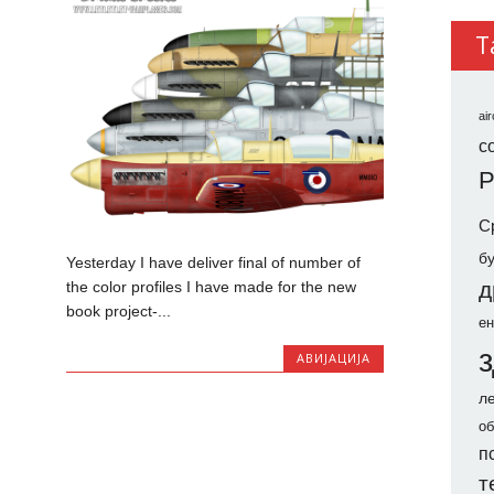
Т
air
co
Р
С
б
Yesterday I have deliver final of number of
д
the color profiles I have made for the new
book project-...
ен
АВИЈАЦИЈА
л
об
п
т